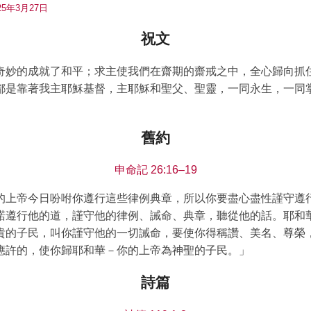
5年3月27日
祝文
奇妙的成就了和平；求主使我們在齋期的齋戒之中，全心歸向抓
都是靠著我主耶穌基督，主耶穌和聖父、聖靈，一同永生，一同
舊約
申命記 26:16–19
的上帝今日吩咐你遵行這些律例典章，所以你要盡心盡性謹守遵
諾遵行他的道，謹守他的律例、誡命、典章，聽從他的話。耶和
貴的子民，叫你謹守他的一切誡命，要使你得稱讚、美名、尊榮
應許的，使你歸耶和華－你的上帝為神聖的子民。」
詩篇