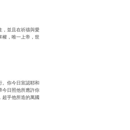
住，並且在祈禱與愛
掌權，唯一上帝，世
行。你今日宣認耶和
華今日照他所應許你
，超乎他所造的萬國