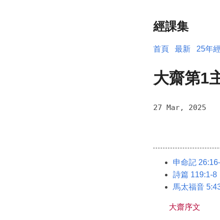
經課集
首頁
最新
25年
大齋第1
27 Mar, 2025
申命記 26:16
詩篇 119:1-8
馬太福音 5:43
大齋序文