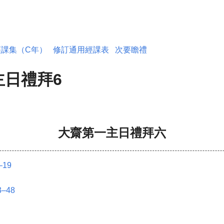
經課集（C年）
修訂通用經課表
次要瞻禮
主日禮拜6
大齋第一主日禮拜六
–19
–48