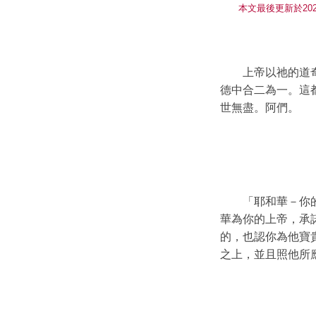
本文最後更新於202
上帝以祂的道
德中合二為一。這
世無盡。阿們。
「耶和華－你
華為你的上帝，承
的，也認你為他寶
之上，並且照他所