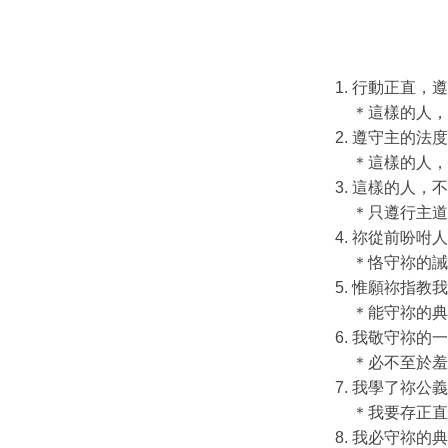
行動正直，遵
＊這樣的人，
遵守主的法度
＊這樣的人，
這樣的人，不
＊只遵行主道
祢從前吩咐人
＊恪守祢的誡
惟願祢指教我
＊能守祢的典
我敬守祢的一
＊必不至於羞
我學了祢公義
＊我要存正直
我必守祢的典