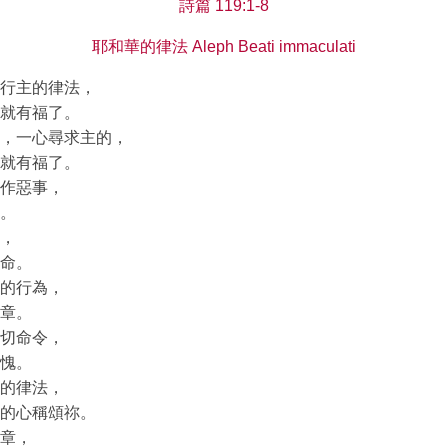
詩篇 119:1-8
耶和華的律法 Aleph Beati immaculati
行主的律法，
就有福了。
，一心尋求主的，
就有福了。
作惡事，
。
，
命。
的行為，
章。
切命令，
愧。
的律法，
的心稱頌祢。
章，