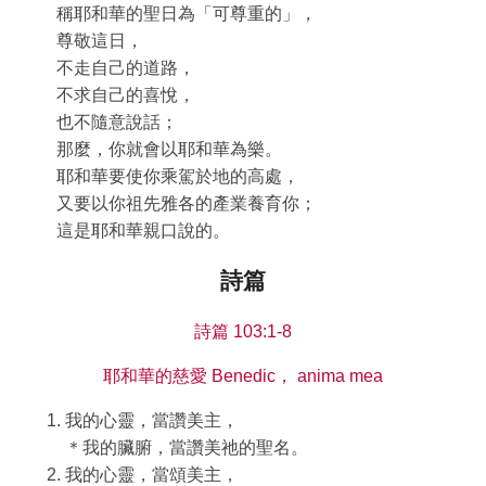
稱耶和華的聖日為「可尊重的」，
尊敬這日，
不走自己的道路，
不求自己的喜悅，
也不隨意說話；
那麼，你就會以耶和華為樂。
耶和華要使你乘駕於地的高處，
又要以你祖先雅各的產業養育你；
這是耶和華親口說的。
詩篇
詩篇 103:1-8
耶和華的慈愛 Benedic， anima mea
我的心靈，當讚美主，
＊我的臟腑，當讚美祂的聖名。
我的心靈，當頌美主，