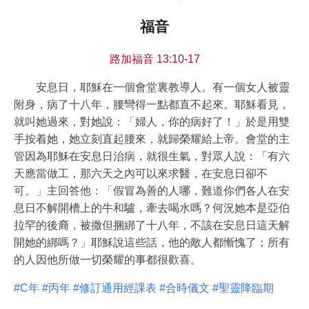
福音
路加福音 13:10-17
安息日，耶穌在一個會堂裏教導人。有一個女人被靈
附身，病了十八年，腰彎得一點都直不起來。耶穌看見，
就叫她過來，對她說：「婦人，你的病好了！」於是用雙
手按着她，她立刻直起腰來，就歸榮耀給上帝。會堂的主
管因為耶穌在安息日治病，就很生氣，對眾人說：「有六
天應當做工，那六天之內可以來求醫，在安息日卻不
可。」主回答他：「假冒為善的人哪，難道你們各人在安
息日不解開槽上的牛和驢，牽去喝水嗎？何況她本是亞伯
拉罕的後裔，被撒但捆綁了十八年，不該在安息日這天解
開她的綁嗎？」耶穌說這些話，他的敵人都慚愧了；所有
的人因他所做一切榮耀的事都很歡喜。
#C年
#丙年
#修訂通用經課表
#合時儀文
#聖靈降臨期