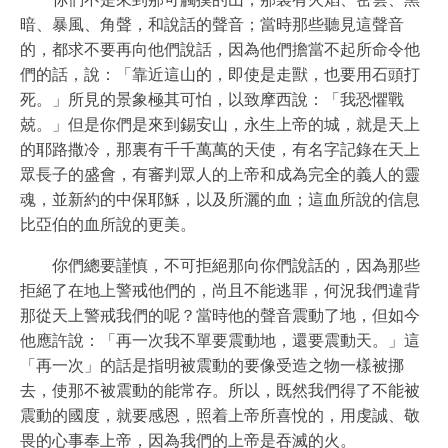
暗、暴風、角聲，和說話的聲音；當時那些聽見這聲音
的，都求不要再向他們說話，因為他們擔當不起所命令他
們的話，說：「靠近這山的，即使是走獸，也要用石頭打
死。」所見的景象極其可怕，以致摩西說：「我恐懼戰
兢。」但是你們是來到錫安山，永生上帝的城，就是天上
的耶路撒冷，那裏有千千萬萬的天使，有名字記錄在天上
眾長子的盛會，有審判眾人的上帝和成為完全的義人的靈
魂，並新約的中保耶穌，以及所灑的血；這血所說的信息
比亞伯的血所說的更美。
你們總要謹慎，不可拒絕那向你們說話的，因為那些
拒絕了在地上警戒他們的，尚且不能逃罪，何況我們違背
那從天上警戒我們的呢？當時他的聲音震動了地，但如今
他應許說：「再一次我不單要震動地，還要震動天。」這
「再一次」的話是指明被震動的要像受造之物一樣被挪
去，使那不被震動的能常存。所以，既然我們得了不能被
震動的國度，就要感恩，照着上帝所喜悅的，用虔誠、敬
畏的心事奉上帝，因為我們的上帝是吞滅的火。