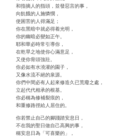
和指摘人的指頭，並發惡言的事，
向飢餓的人施憐憫，
使困苦的人得滿足；
你在黑暗中就必得着光明，
你的幽暗必變如正午。
耶和華必時常引導你，
在乾旱之地使你心滿意足，
又使你骨頭強壯。
你必如有水澆灌的園子，
又像水流不絕的泉源。
你們中間必有人起來修造久已荒廢之處，
立起代代相承的根基。
你必稱為修補裂痕的，
和重修路徑給人居住的。
你若禁止自己的腳踐踏安息日，
不在我的聖日做自己高興的事，
稱安息日為「可喜樂的」，