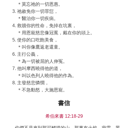
＊莫忘祂的一切恩惠。
祂赦免你一切罪愆，
＊醫治你一切疾病。
救贖你的性命，免掉在坑裏，
＊用恩寵慈悲像冠冕，戴在你的頭上。
使你的口吃飽美食，
＊叫你像鷹返老還童。
主行公義，
＊為一切被屈的人伸冤。
他叫摩西曉得他的道，
＊叫以色列人曉得他的作為。
主發慈悲憐憫，
＊不急動怒，大施恩寵。
書信
希伯來書 12:18-29
你們不是來到那可觸摸的山，那裏有火焰、密雲、黑