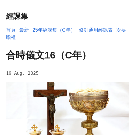
經課集
首頁
最新
25年經課集（C年）
修訂通用經課表
次要
瞻禮
合時儀文16（C年）
19 Aug, 2025