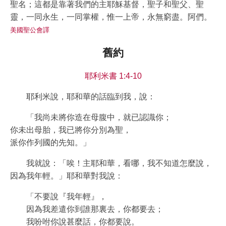
聖名；這都是靠著我們的主耶穌基督，聖子和聖父、聖
靈，一同永生，一同掌權，惟一上帝，永無窮盡。阿們。
美國聖公會譯
舊約
耶利米書 1:4-10
耶利米說，耶和華的話臨到我，說：
「我尚未將你造在母腹中，就已認識你；
你未出母胎，我已將你分別為聖，
派你作列國的先知。」
我就說：「唉！主耶和華，看哪，我不知道怎麼說，
因為我年輕。」耶和華對我說：
「不要說『我年輕』，
因為我差遣你到誰那裏去，你都要去；
我吩咐你說甚麼話，你都要說。