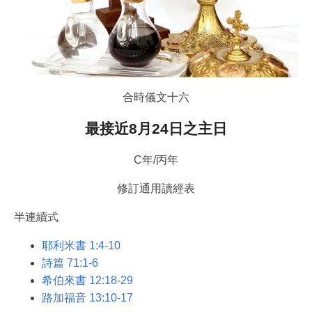
合時儀文十六
最接近8月24日之主日
C年/丙年
修訂通用讀經表
半連續式
耶利米書 1:4-10
詩篇 71:1-6
希伯來書 12:18-29
路加福音 13:10-17