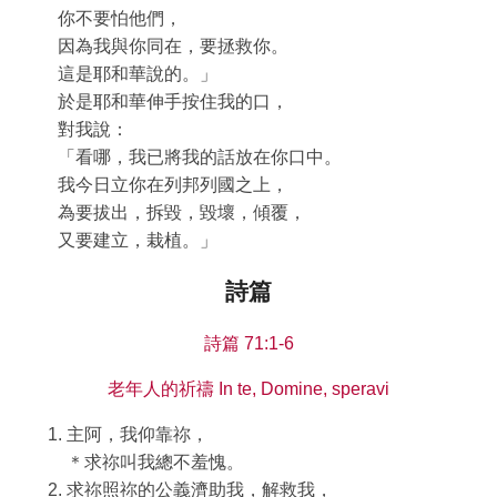
你不要怕他們，
因為我與你同在，要拯救你。
這是耶和華說的。」
於是耶和華伸手按住我的口，
對我說：
「看哪，我已將我的話放在你口中。
我今日立你在列邦列國之上，
為要拔出，拆毀，毀壞，傾覆，
又要建立，栽植。」
詩篇
詩篇 71:1-6
老年人的祈禱 In te, Domine, speravi
主阿，我仰靠祢，
＊求祢叫我總不羞愧。
求祢照祢的公義濟助我，解救我，