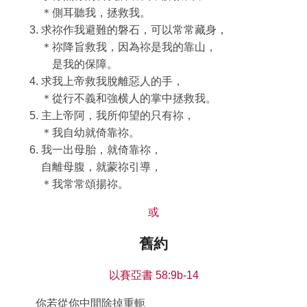
＊側耳聽我，拯救我。
求祢作我避難的磐石，可以常常藏身，
＊祢降旨救我，因為祢是我的靠山，
是我的保障。
求我上帝救我脫離惡人的手，
＊從行不義和強横人的掌中拯救我。
主上帝阿，我所仰望的只有祢，
＊我自幼就倚靠祢。
我一出母胎，就倚靠祢，
自離母腹，就蒙祢引導，
＊我常常頌揚祢。
或
舊約
以賽亞書 58:9b-14
你若從你中間除掉重軛