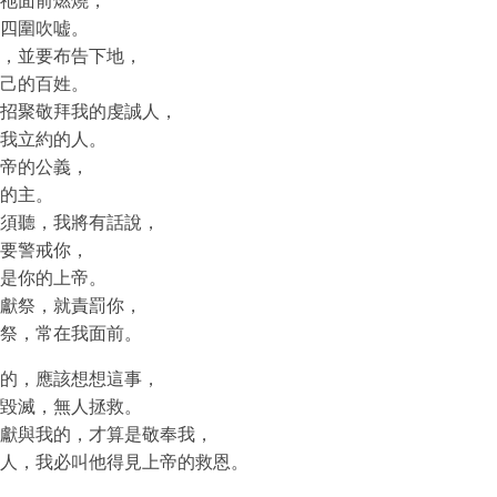
祂面前燃燒，
四圍吹嘘。
，並要布告下地，
己的百姓。
招聚敬拜我的虔誠人，
我立約的人。
帝的公義，
的主。
須聽，我將有話說，
要警戒你，
是你的上帝。
獻祭，就責罰你，
祭，常在我面前。
的，應該想想這事，
毀滅，無人拯救。
獻與我的，才算是敬奉我，
人，我必叫他得見上帝的救恩。