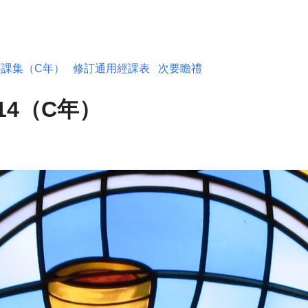
經課集（C年）
修訂通用經課表
次要瞻禮
14（C年）