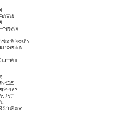
啊，
華的言語！
啊，
上帝的教誨！
祭物於我何益呢？
和肥畜的油脂，
；
公山羊的血，
我，
要求這些，
的院宇呢？
的供物了，
的。
惡又守嚴肅會：