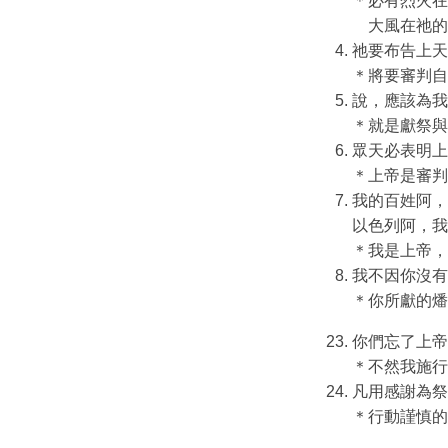
＊必有烈火在
大風在祂的
祂要布告上天
＊將要審判自
說，應該為我
＊就是獻祭與
眾天必表明上
＊上帝是審判
我的百姓阿，
以色列阿，我
＊我是上帝，
我不因你沒有
＊你所獻的燔
你們忘了上帝
＊不然我施行
凡用感謝為祭
＊行動謹慎的