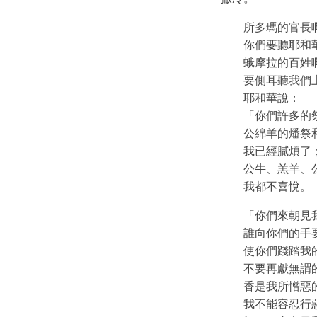
所多瑪的官長
你們要聽耶和
蛾摩拉的百姓
要側耳聽我們
耶和華說：
「你們許多的
公綿羊的燔祭
我已經膩煩了
公牛、羔羊、
我都不喜悅。
「你們來朝見
誰向你們的手
使你們踐踏我
不要再獻無謂
香是我所憎惡
我不能容忍行