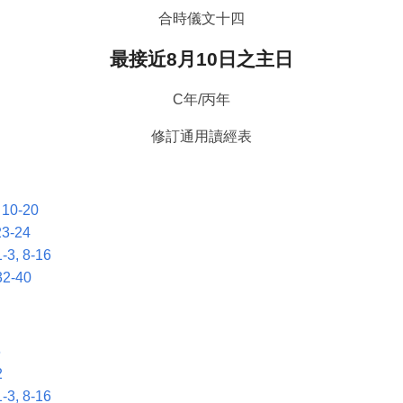
合時儀文十四
最接近8月10日之主日
C年/丙年
修訂通用讀經表
10-20
23-24
3, 8-16
2-40
6
2
3, 8-16