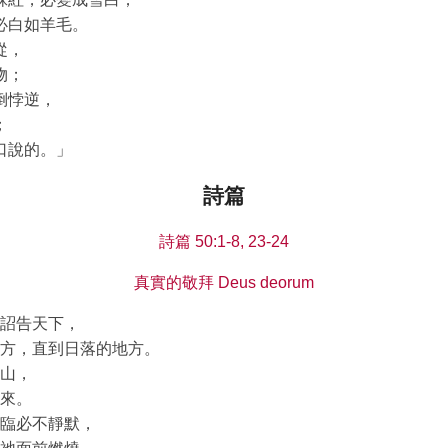
必白如羊毛。
從，
物；
倒悖逆，
；
口說的。」
詩篇
詩篇 50:1-8, 23-24
真實的敬拜 Deus deorum
詔告天下，
方，直到日落的地方。
山，
來。
臨必不靜默，