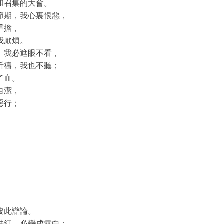
和召集的大會。
節期，我心裏恨惡，
重擔，
我厭煩。
，我必遮眼不看，
祈禱，我也不聽；
了血。
自潔，
惡行；
，
」
彼此辯論。
硃紅，必變成雪白；