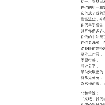
初一、安息日
你們的初一和
它們成了我的
擔當這些，令
你們舉手禱告
就算你們多多
你們的手沾滿
你們要洗滌、
從我眼前除掉
要停止作惡，
學習行善，
尋求公平，
幫助受欺壓的
替孤兒伸冤，
為寡婦辯護。
耶和華說：
「來吧，我們
你們的罪雖像