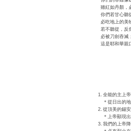
雖紅如丹顏，
你們若甘心聽
必吃地上的美
若不聽從，反
必被刀劍吞滅
這是耶和華親
全能的主上帝
＊從日出的地
從頂美的錫安
＊上帝顯現出
我們的上帝降