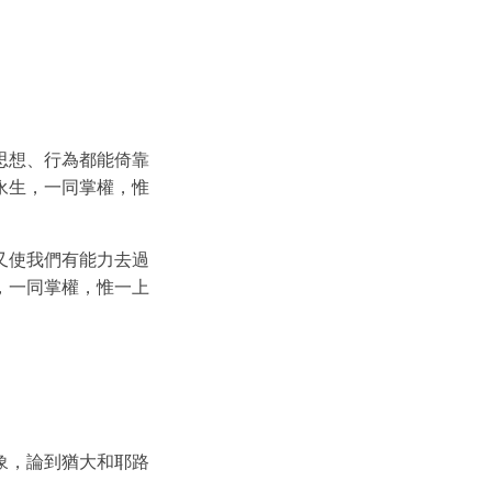
思想、行為都能倚靠
永生，一同掌權，惟
又使我們有能力去過
，一同掌權，惟一上
象，論到猶大和耶路