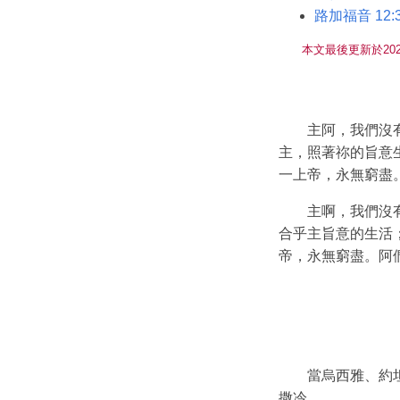
路加福音 12:3
本文最後更新於202
主阿，我們沒
主，照著祢的旨意
一上帝，永無窮盡
主啊，我們沒
合乎主旨意的生活
帝，永無窮盡。阿
當烏西雅、約
撒冷。