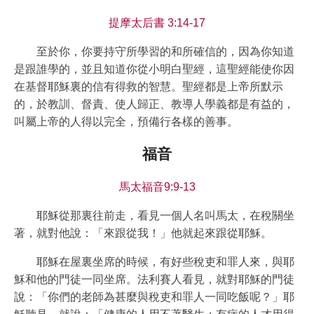
提摩太后書 3:14-17
至於你，你要持守所學習的和所確信的，因為你知道
是跟誰學的，並且知道你從小明白聖經，這聖經能使你因
在基督耶穌裏的信有得救的智慧。聖經都是上帝所默示
的，於教訓、督責、使人歸正、教導人學義都是有益的，
叫屬上帝的人得以完全，預備行各樣的善事。
福音
馬太福音9:9-13
耶穌從那裏往前走，看見一個人名叫馬太，在稅關坐
著，就對他說：「來跟從我！」他就起來跟從耶穌。
耶穌在屋裏坐席的時候，有好些稅吏和罪人來，與耶
穌和他的門徒一同坐席。法利賽人看見，就對耶穌的門徒
說：「你們的老師為甚麼與稅吏和罪人一同吃飯呢？」耶