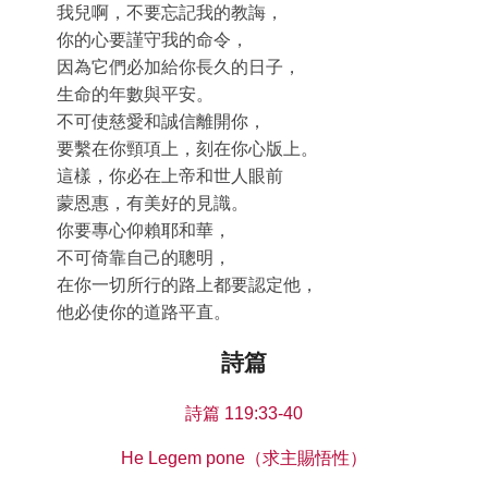
我兒啊，不要忘記我的教誨，
你的心要謹守我的命令，
因為它們必加給你長久的日子，
生命的年數與平安。
不可使慈愛和誠信離開你，
要繫在你頸項上，刻在你心版上。
這樣，你必在上帝和世人眼前
蒙恩惠，有美好的見識。
你要專心仰賴耶和華，
不可倚靠自己的聰明，
在你一切所行的路上都要認定他，
他必使你的道路平直。
詩篇
詩篇 119:33-40
He Legem pone（求主賜悟性）