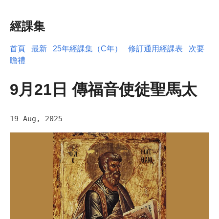
經課集
首頁
最新
25年經課集（C年）
修訂通用經課表
次要
瞻禮
9月21日 傳福音使徒聖馬太
19 Aug, 2025