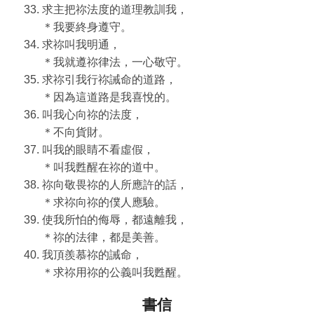
求主把祢法度的道理教訓我，
＊我要終身遵守。
求祢叫我明通，
＊我就遵祢律法，一心敬守。
求祢引我行祢誡命的道路，
＊因為這道路是我喜悅的。
叫我心向祢的法度，
＊不向貨財。
叫我的眼睛不看虛假，
＊叫我甦醒在祢的道中。
祢向敬畏祢的人所應許的話，
＊求祢向祢的僕人應驗。
使我所怕的侮辱，都遠離我，
＊祢的法律，都是美善。
我頂羨慕祢的誡命，
＊求祢用祢的公義叫我甦醒。
書信