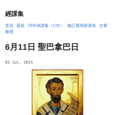
經課集
首頁
最新
25年經課集（C年）
修訂通用經課表
次要
瞻禮
6月11日 聖巴拿巴日
03 Jul, 2025