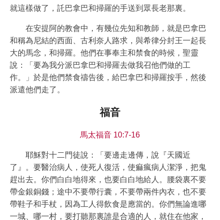
就這樣做了，託巴拿巴和掃羅的手送到眾長老那裏。
在安提阿的教會中，有幾位先知和教師，就是巴拿巴
和稱為尼結的西面、古利奈人路求，與希律分封王一起長
大的馬念，和掃羅。他們在事奉主和禁食的時候，聖靈
說：「要為我分派巴拿巴和掃羅去做我召他們做的工
作。」於是他們禁食禱告後，給巴拿巴和掃羅按手，然後
派遣他們走了。
福音
馬太福音 10:7-16
耶穌對十二門徒說：「要邊走邊傳，說『天國近
了』。要醫治病人，使死人復活，使痲瘋病人潔淨，把鬼
趕出去。你們白白地得來，也要白白地給人。腰袋裏不要
帶金銀銅錢；途中不要帶行囊，不要帶兩件內衣，也不要
帶鞋子和手杖，因為工人得飲食是應當的。你們無論進哪
一城、哪一村，要打聽那裏誰是合適的人，就住在他家，