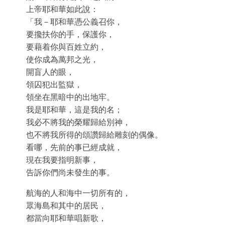
上帝耶和華如此說：
「我－耶和華憑公義召你，
要攙扶你的手，保護你，
要藉着你與百姓立約，
使你成為萬邦之光，
開盲人的眼，
領囚犯出監獄，
領坐在黑暗中的出地牢。
我是耶和華，這是我的名；
我必不將我的榮耀歸給別神，
也不將我所得的頌讚歸給雕刻的偶像。
看哪，先前的事已經成就，
現在我要指明新事，
告訴你們尚未發生的事。
航海的人和海中一切所有的，
眾海島和其中的居民，
都當向耶和華唱新歌，