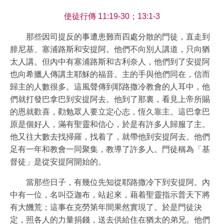
使徒行傳 11:19-30；13:1-3
那些因司提反的事遭患難而四處分散的門徒，直走到
腓尼基、塞浦路斯和安提阿。他們不向別人講道，只向猶
太人講。但內中有塞浦路斯和古利奈人，他們到了安提阿
也向希臘人傳講主耶穌的福音。主的手與他們同在，信而
歸主的人數很多。這風聲傳到耶路撒冷教會的人耳中，他
們就打發巴拿巴到安提阿去。他到了那裏，看見上帝所賜
的恩就歡喜，勸勉眾人要立定心志，恆久靠主。這巴拿巴
原是個好人，滿有聖靈和信心，於是有許多人歸服了主。
他又往大數去找掃羅，找着了，就帶他到安提阿去。他們
足有一年和教會一同聚集，教導了許多人。門徒稱為「基
督徒」是從安提阿開始的。
當那些日子，有幾位先知從耶路撒冷下到安提阿。內
中有一位，名叫亞迦布，站起來，藉着聖靈指示普天下將
有大饑荒；這事在克勞第年間果然實現了。於是門徒決
定，照各人的力量捐錢，送去供給住在猶太的弟兄。他們