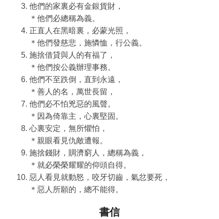
他們的家裏必有金銀貨財，
＊他們必總稱為義。
正直人在黑暗裏，必蒙光照，
＊他們發慈悲，施憐恤，行公義。
施捨借貸與人的有福了，
＊他們按公義辦理事務。
他們不至跌倒，直到永遠，
＊善人的名，萬世長留，
他們必不怕兇惡的風聲。
＊因為倚靠主，心裏堅固。
心裏安定，無所懼怕，
＊親眼看見仇敵遭報。
施捨錢財，賙濟窮人，總稱為義，
＊就必榮榮耀耀的仰頭自得。
惡人看見就動怒，咬牙切齒，氣忿要死，
＊惡人所願的，總不能得。
書信