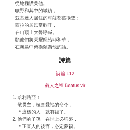
從地極讚美他。
曠野和其中的城鎮，
並基達人居住的村莊都當揚聲；
西拉的居民當歡呼，
在山頂上大聲呼喊。
願他們將榮耀歸給耶和華，
在海島中傳揚頌讚他的話。
詩篇
詩篇 112
義人之福 Beatus vir
哈利路亞！
敬畏主，極喜愛祂的命令，
＊這樣的人，就有福了。
他們的子孫，在世上必強盛，
＊正直人的後裔，必定蒙福。