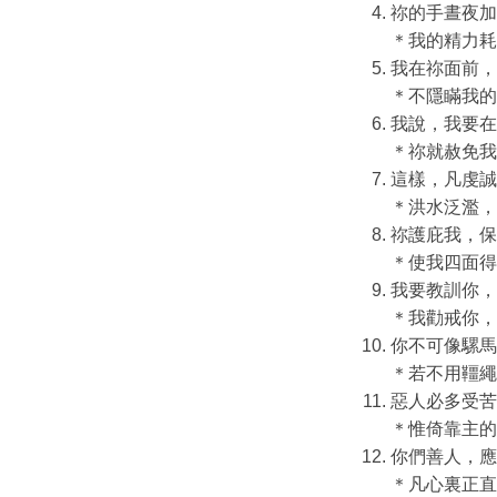
祢的手晝夜加
＊我的精力耗
我在祢面前，
＊不隱瞞我的
我說，我要在
＊祢就赦免我
這樣，凡虔誠
＊洪水泛濫，
祢護庇我，保
＊使我四面得
我要教訓你，
＊我勸戒你，
你不可像騾馬
＊若不用韁繩
惡人必多受苦
＊惟倚靠主的
你們善人，應
＊凡心裏正直