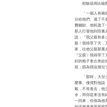
耶穌就用比喻
「一個人有兩
分給他們。過了不
費錢財。他耗盡了
那人打發他到田裏
說：『我父親有多
親！我得罪了天，
來，往他父親那裏
『父親！我得罪了
好的袍子拿出來給
祝；因為我這個兒
「那時，大兒
麼事。僮僕對他說
氣，不肯進去，他
令，而你從來沒有
一回來，你倒為他
你這個弟弟是死而