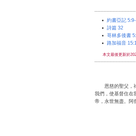
約書亞記 5:9-
詩篇 32
哥林多後書 5:1
路加福音 15:1-
本文最後更新於202
恩慈的聖父，
我們，使基督住在
帝，永世無盡。阿