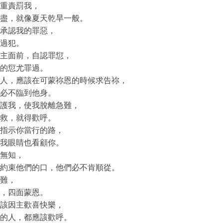
重責罰我，
盡，就像夏天乾旱一般。
承認我的罪惡，
過犯。
主面前，自認罪愆，
的愆尤罪過。
人，應該在可蒙祢恩的時候求告祢，
必不臨到他身。
護我，使我脫離急難，
救，就得歡呼。
指示你當行的路，
我眼睛也看顧你。
無知，
約束他們的口，他們必不肯順從。
難，
，四面蒙恩。
該因主歡喜快樂，
的人，都應該歡呼。