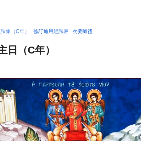
經課集（C年）
修訂通用經課表
次要瞻禮
主日（C年）