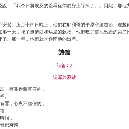
亞說：「我今日將埃及的羞辱從你們身上除掉了。」因此，那地
甲安營。正月十四日晚上，他們在耶利哥的平原守逾越節。逾越
在那一天，吃了無酵餅和烘過的穀物。他們吃了當地出產的第二
哪了。那一年，他們就吃迦南地的出產。
詩篇
詩篇 32
認罪與蒙赦
恕，有罪過蒙寬宥的，
福。
有罪，心裏不虛假的，
福。
時候，
骨都衰殘。