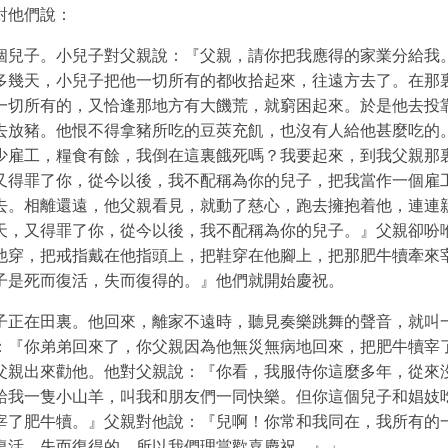
對他們說：
個兒子。小兒子對父親說：『父親，請你把我應得的家業分給我
多幾天，小兒子把他一切所有的都收拾起來，往遠方去了。在那
一切所有的，又恰逢那地方有大饑荒，就窮困起來。於是他去投
去放豬。他恨不得拿豬所吃的豆莢充飢，也沒有人給他甚麼吃的
少雇工，糧食有餘，我倒在這裏餓死嗎？我要起來，到我父親那
又得罪了你，從今以後，我不配稱為你的兒子，把我當作一個雇
去。相離還遠，他父親看見，就動了慈心，跑去擁抱着他，連連
天，又得罪了你，從今以後，我不配稱為你的兒子。』父親卻吩
他穿，把戒指戴在他指頭上，把鞋穿在他腳上，把那肥牛犢牽來
子是死而復活，失而復得的。』他們就開始慶祝。
子正在田裏。他回來，離家不遠時，聽見奏樂跳舞的聲音，就叫
：『你弟弟回來了，你父親因為他無災無病地回來，把肥牛犢宰
父親出來勸他。他對父親說：『你看，我服侍你這麼多年，從來
給我一隻小山羊，叫我和朋友們一同快樂。但你這個兒子和娼妓
宰了肥牛犢。』父親對他說：『兒啊！你常和我同在，我所有的
復活，失而復得的，所以我們理當歡喜慶祝。』」