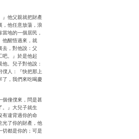
。』他父親就把財產
裏，他任意放蕩，浪
靠當地的一個居民，
。他醒悟過來，就
裏去，對他說：父
工吧。』於是他起
親他。兒子對他說：
咐僕人：『快把那上
宰了，我們來吃喝慶
一個僮僕來，問是甚
了。』大兒子就生
沒有違背過你的命
吃光了你的財產，他
一切都是你的；可是