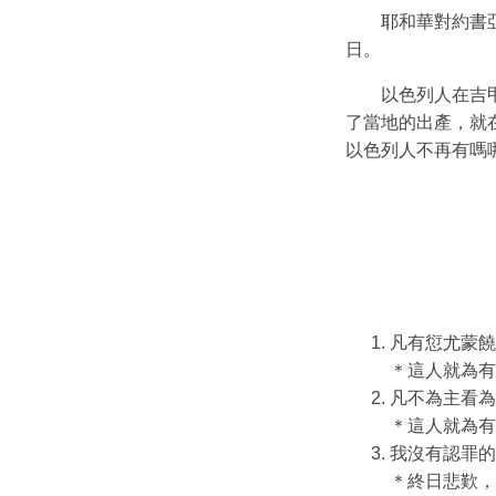
耶和華對約書
日。
以色列人在吉
了當地的出產，就
以色列人不再有嗎
凡有愆尤蒙饒
＊這人就為有
凡不為主看為
＊這人就為有
我沒有認罪的
＊終日悲歎，