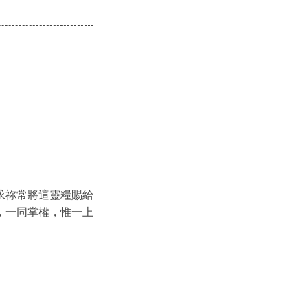
求祢常將這靈糧賜給
，一同掌權，惟一上