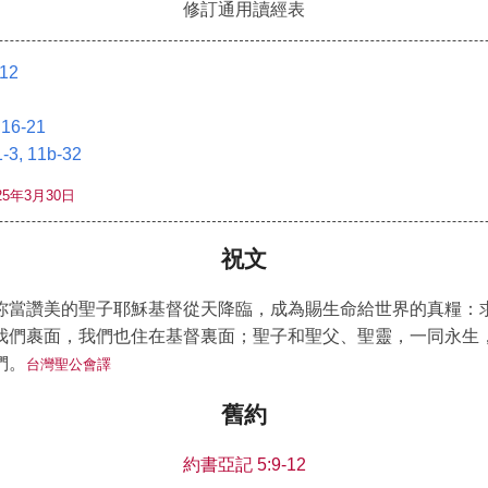
修訂通用讀經表
12
6-21
3, 11b-32
5年3月30日
祝文
祢當讚美的聖子耶穌基督從天降臨，成為賜生命給世界的真糧：
我們裹面，我們也住在基督裏面；聖子和聖父、聖靈，一同永生
們。
台灣聖公會譯
舊約
約書亞記 5:9-12