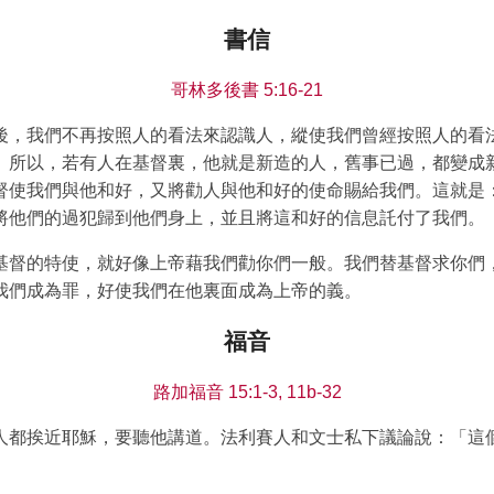
書信
哥林多後書 5:16-21
後，我們不再按照人的看法來認識人，縱使我們曾經按照人的看
。所以，若有人在基督裏，他就是新造的人，舊事已過，都變成
督使我們與他和好，又將勸人與他和好的使命賜給我們。這就是
將他們的過犯歸到他們身上，並且將這和好的信息託付了我們。
基督的特使，就好像上帝藉我們勸你們一般。我們替基督求你們
我們成為罪，好使我們在他裏面成為上帝的義。
福音
路加福音 15:1-3, 11b-32
人都挨近耶穌，要聽他講道。法利賽人和文士私下議論說：「這