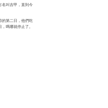
方名叫吉甲，直到今
節的第二日，他們吃
日，嗎哪就停止了。