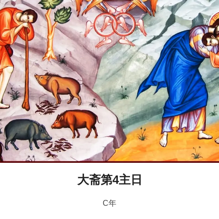
大斋第4主日
C年