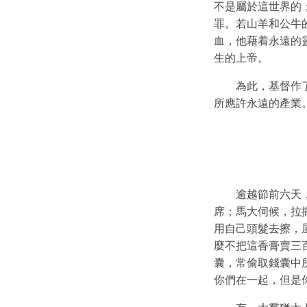
不是屬於這世界的
罪。若山羊和公牛
血，他藉着永遠的
生的上帝。
為此，基督作
所應許永遠的產業
逾越節前六天
席；馬大伺候，拉
用自己頭髮去擦，
麼不把這香膏賣三
囊，常偷取錢囊中
你們在一起，但是