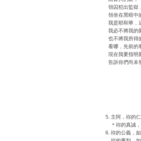
領囚犯出監獄
領坐在黑暗中
我是耶和華，
我必不將我的
也不將我所得
看哪，先前的
現在我要指明
告訴你們尚未
主阿，祢的仁
＊祢的真誠，
祢的公義，如
祢的審判，如