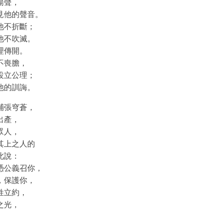
揚聲，
見他的聲音。
他不折斷；
他不吹滅。
理傳開。
不喪膽，
設立公理；
他的訓誨。
鋪張穹蒼，
出產，
眾人，
其上之人的
此說：
憑公義召你，
，保護你，
姓立約，
之光，