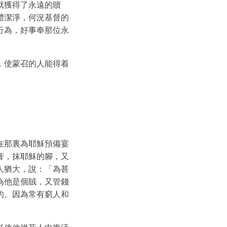
就獲得了永遠的贖
體潔淨，何況基督的
行為，好事奉那位永
，使蒙召的人能得着
在那裏為耶穌預備宴
膏，抹耶穌的腳，又
人猶大，說：「為甚
為他是個賊，又管錢
的。因為常有窮人和