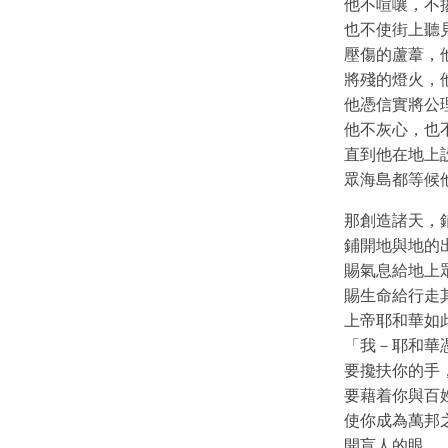
他不喧嚷，不
也不使街上聽
壓傷的蘆葦，
將殘的燈火，
他憑信實將公
他不灰心，也
直到他在地上
眾海島都等候
那創造諸天，
鋪開地與地的
賜氣息給地上
賜生命給行走
上帝耶和華如
「我－耶和華
要攙扶你的手
要藉着你與百
使你成為萬邦
開盲人的眼，