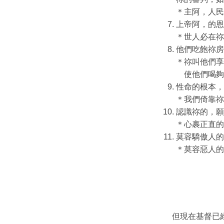
＊主阿，人民
上帝阿，的恩
＊世人必在祢
他們吃飽祢房
＊祢叫他們享
使他們喝夠
性命的根本，
＊我們倚靠祢
認識祢的，願
＊心裹正直的
莫容驕傲人的
＊莫容惡人的
但現在基督已