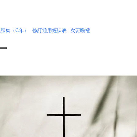
經課集（C年）
修訂通用經課表
次要瞻禮
一