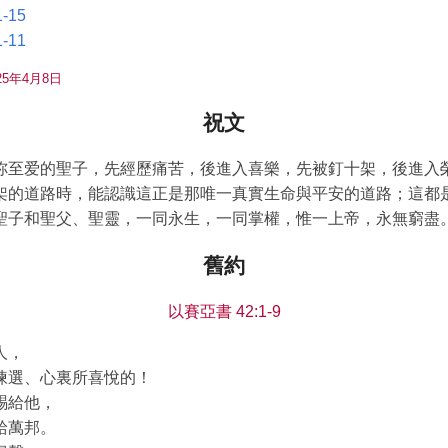
-15
-11
5年4月8日
祝文
祢至爱的聖子，先經歷痛苦，後進入喜樂，先被釘十架，後進入
架的道路時，能認識這正是那唯一真實生命與平安的道路；這都
聖子和聖父、聖靈，一同永生，一同掌權，惟一上帝，永無窮盡
舊約
以賽亞書 42:1-9
人，
揀選、心裏所喜悅的！
賜給他，
給萬邦。