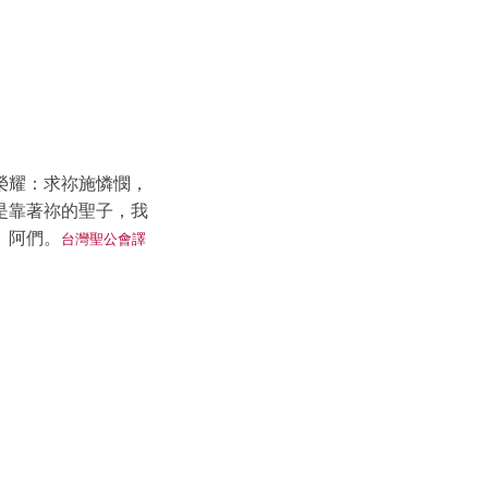
榮耀：求祢施憐憫，
是靠著祢的聖子，我
。阿們。
台灣聖公會譯