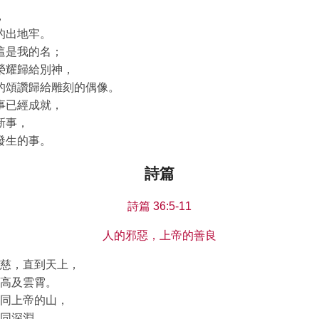
，
的出地牢。
這是我的名；
榮耀歸給別神，
的頌讚歸給雕刻的偶像。
事已經成就，
新事，
發生的事。
詩篇
詩篇 36:5-11
人的邪惡，上帝的善良
慈，直到天上，
高及雲霄。
同上帝的山，
同深淵，