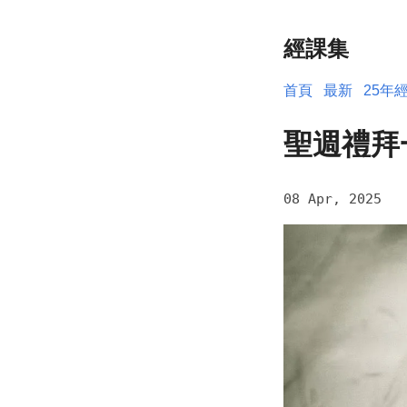
經課集
首頁
最新
25年
聖週禮拜
08 Apr, 2025