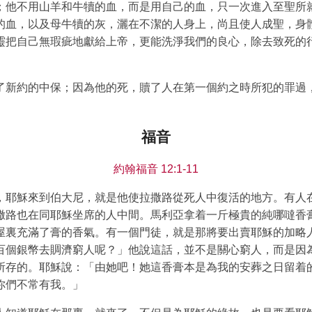
；他不用山羊和牛犢的血，而是用自己的血，只一次進入至聖所
的血，以及母牛犢的灰，灑在不潔的人身上，尚且使人成聖，身
靈把自己無瑕疵地獻給上帝，更能洗淨我們的良心，除去致死的
了新約的中保；因為他的死，贖了人在第一個約之時所犯的罪過
。
福音
約翰福音 12:1-11
，耶穌來到伯大尼，就是他使拉撒路從死人中復活的地方。有人
撒路也在同耶穌坐席的人中間。馬利亞拿着一斤極貴的純哪噠香
屋裏充滿了膏的香氣。有一個門徒，就是那將要出賣耶穌的加略
百個銀幣去賙濟窮人呢？」他說這話，並不是關心窮人，而是因
所存的。耶穌說：「由她吧！她這香膏本是為我的安葬之日留着
你們不常有我。」