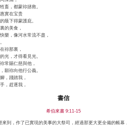
牲畜，都蒙祢拯救。
惠實在宝贵
的蔭下得蒙護庇。
裏的美食，
快樂，像河水常流不盡，
。
在祢那裏，
的光，才得看見光。
祢常賜仁慈與他，
，願祢向他行公義。
腳，踐踏我，
手，趕逐我，
書信
希伯來書 9:11-15
經來到，作了已實現的美事的大祭司，經過那更大更全備的帳幕