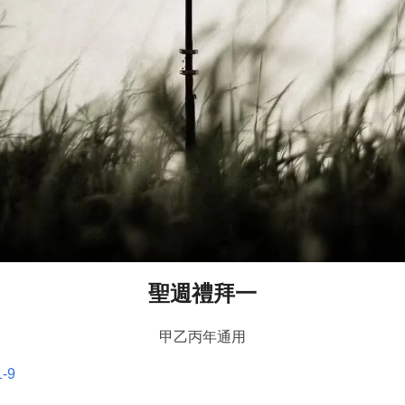
聖週禮拜一
甲乙丙年通用
-9