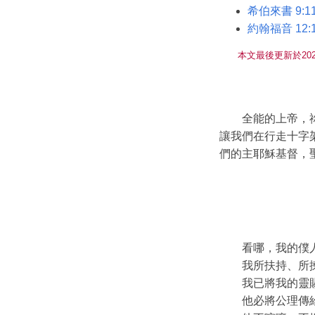
希伯來書 9:11
約翰福音 12:1
本文最後更新於202
全能的上帝，
讓我們在行走十字
們的主耶穌基督，
看哪，我的僕
我所扶持、所
我已將我的靈
他必將公理傳