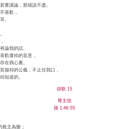
若要講論，那就說不盡。
不喜歡，
耳。
。
，
有論我的話。
喜歡遵祢的旨意，
存在我心裏。
宣揚祢的公義，不止住我口，
祢知道的。
頌歌 15
尊主頌
路 1:46-55
，
的救主為樂；