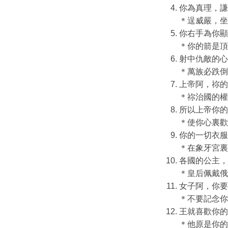
你為真理，謙
＊逞威嚴，坐
你右手為你顯
＊你的箭是頂
射中仇敵的心
＊萬族必跌倒
上帝阿，祢的
＊祢治國的權
所以上帝你的
＊使你心裏歡
你的一切衣服
＊在象牙宮裏
各國的公主，
＊皇后佩戴俄
女子阿，你要
＊不要記念你
王就喜歡你的
＊他原是你的