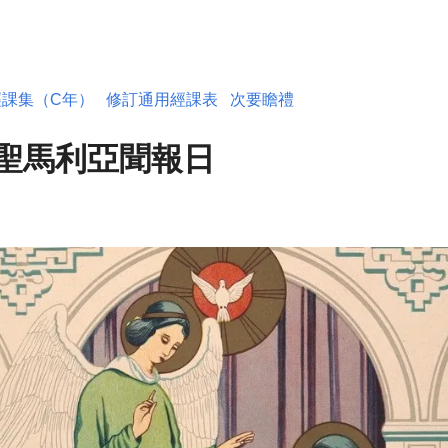
經課集（C年）
修訂通用經課表
次要瞻禮
 聖馬利亞聞報日