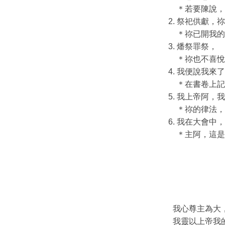
＊若要陳說，
祭祀供獻，祢
＊祢已開我的
燔祭罪祭，
＊祢也不喜悅
我便說我來了
＊在書卷上記
我上帝阿，我
＊祢的律法，
我在大會中，
＊主阿，這是
我心尊主為大
我靈以上帝我