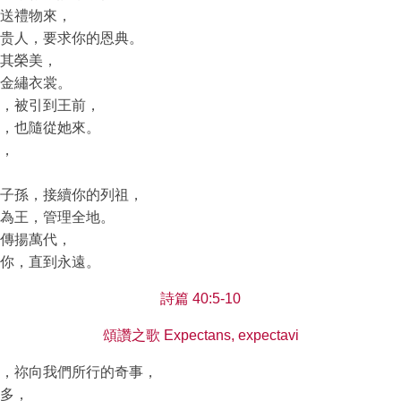
送禮物來，
贵人，要求你的恩典。
其榮美，
金繡衣裳。
，被引到王前，
，也隨從她來。
，
子孫，接續你的列祖，
為王，管理全地。
傳揚萬代，
你，直到永遠。
詩篇 40:5-10
頌讚之歌 Expectans, expectavi
，祢向我們所行的奇事，
多，