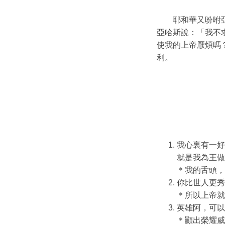
耶和華又吩咐
亞哈斯說：「我不
使我的上帝厭煩嗎
利。
我心裏有一好
就是我為王做
＊我的舌頭，
你比世人更秀
＊所以上帝就
英雄阿，可以
＊顯出榮耀威