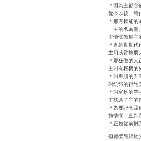
＊因為主顧念
從今以後，萬
＊那有權能的
主的名為聖
主憐憫敬畏主
＊直到世世代
主用膀臂施展
＊那狂傲的人
主叫有權柄的
＊叫卑賤的升
叫飢餓的得飽
＊叫富足的空
主扶助了主的
＊為要記念亞
施憐憫，直到
＊正如從前對
但願榮耀歸於