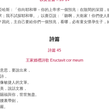
亞哈斯：「你向耶和華－你的上帝求一個預兆：在陰間的深淵，
求；我不試探耶和華。」以賽亞說：「聽啊，大衛家！你們使人
？因此，主自己要給你們一個預兆，看哪，必有童女懷孕生子，
詩篇
詩篇 45
王家婚禮詩歌 Eructavit cor meum
意思，要說出來，
詩，
像敏捷人的文筆。
美，說話文雅，
賜福與你，世世無盡。
腰裏帶劍，
嚴。