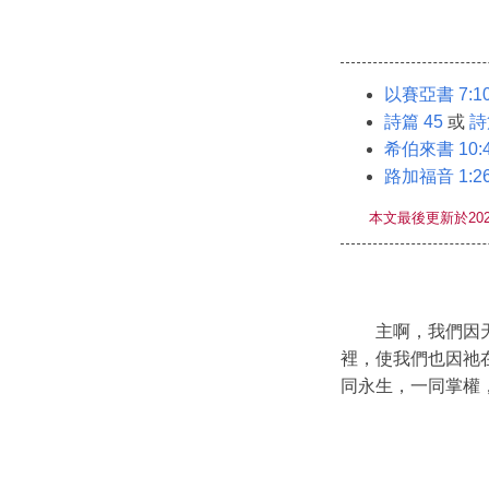
以賽亞書 7:10
詩篇 45
或
詩篇
希伯來書 10:4
路加福音 1:26
本文最後更新於202
主啊，我們因
裡，使我們也因祂
同永生，一同掌權