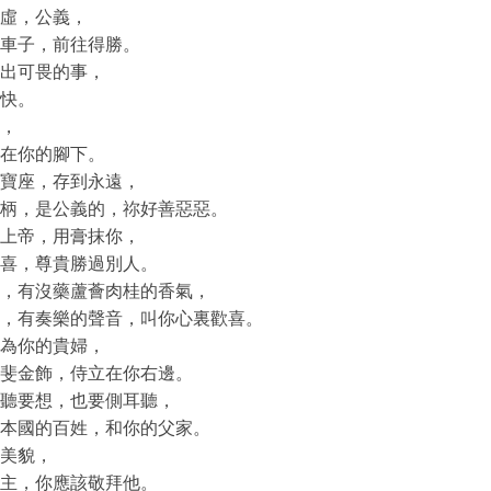
虛，公義，
車子，前往得勝。
出可畏的事，
快。
，
在你的腳下。
寶座，存到永遠，
柄，是公義的，祢好善惡惡。
上帝，用膏抹你，
喜，尊貴勝過別人。
，有沒藥蘆薈肉桂的香氣，
，有奏樂的聲音，叫你心裏歡喜。
為你的貴婦，
斐金飾，侍立在你右邊。
聽要想，也要側耳聽，
本國的百姓，和你的父家。
美貌，
主，你應該敬拜他。