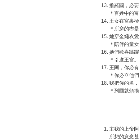
推羅國，必要
＊百姓中的富
王女在宮裏極
＊所穿的盡是
她穿金繡衣裳
＊陪伴的童女
她們歡喜跳躍
＊引進王宮。
王阿，你必有
＊你必立他們
我把你的名，
＊列國就頌揚
主我的上帝阿
所想的意念甚