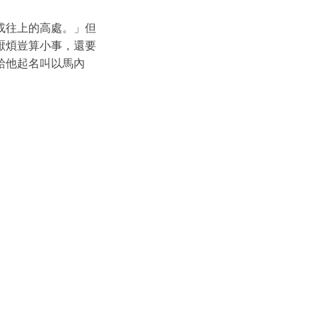
或往上的高處。」但
厭煩豈算小事，還要
給他起名叫以馬內