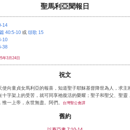
聖馬利亞聞報日
-14
 40:5-10
或
頌歌 15
-10
-38
5年3月24日
祝文
天使向童貞女馬利亞的報喜，知道聖子耶穌基督降世為人，求主
在十字架上的受苦，就可同享祂復活的榮耀；聖子和聖父、聖靈
，惟一上帝，永世無盡。阿們。
台灣聖公會譯
舊約
以賽亞書 7:10-14