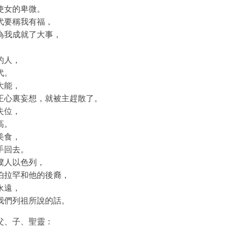
使女的卑微。
代要稱我有福，
為我成就了大事，
。
的人，
代。
大能，
正心裏妄想，就被主趕散了。
失位，
高。
美食，
手回去。
僕人以色列，
伯拉罕和他的後裔，
永遠，
我們列祖所說的話。
父、子、聖靈：