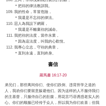
＊把祢的律法教訓我。
我的性命，常冒危險，
＊我還是不忘祢的律法。
惡人為我設下網羅，
＊我還是不離棄祢的誡命。
我把祢的法度，當作永業，
＊因為這法度，叫我的心歡悅。
我專心立志，守祢的典章，
＊直到永遠，直到終身。
書信
羅馬書 16:17-20
弟兄们，那些离间你们、使你们跌倒、违背所学之道的
人，我劝你们要留意躲避他们。因为这样的人不服侍我们
的主基督，只服侍自己的肚腹，用花言巧语诱惑老实人的
心。你们的顺服已经传于众人，所以我为你们欢喜；但我