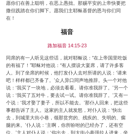
愿你们在善上聪明，在恶上愚拙。那赐平安的上帝快要把
撒但践踏在你们脚下。愿我们主耶稣基督的恩与你们同
在！
福音
路加福音 14:15-23
同席的有一人听见这些话，就对耶稣说：“在上帝国里吃饭
的有福了！”耶稣对他说：“有人摆设大宴席，请了许多客
人。到了坐席的时候，他打发仆人去对所请的人说：‘请来
吧！样样都已齐备了。’众人异口同声地推辞。头一个对他
说：‘我买了一块地，必须去看看。请你准我辞了。’另一个
说：‘我买了五对牛，要去试一试。请你准我辞了。’又有一
个说：‘我才娶了妻子，所以不能去。’那仆人回来，把这些
事都告诉了主人。这家的主人就发怒，对仆人说：‘快出
去，到城里大街小巷，领那贫穷的、残疾的、失明的、瘸
腿的来。’仆人说：‘主啊，你所吩咐的已经办了，还有空
位。’主人对仆人说：‘你出去，到大街小巷强拉人进来，坐