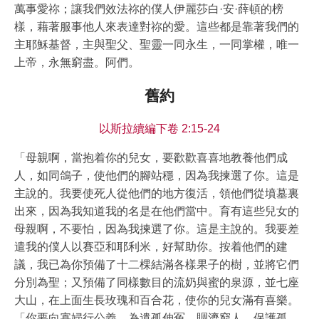
萬事愛祢；讓我們效法祢的僕人伊麗莎白·安·薛頓的榜
樣，藉著服事他人來表達對祢的愛。這些都是靠著我們的
主耶穌基督，主與聖父、聖靈一同永生，一同掌權，唯一
上帝，永無窮盡。阿們。
舊約
以斯拉續編下卷 2:15-24
「母親啊，當抱着你的兒女，要歡歡喜喜地教養他們成
人，如同鴿子，使他們的腳站穩，因為我揀選了你。這是
主說的。我要使死人從他們的地方復活，領他們從墳墓裏
出來，因為我知道我的名是在他們當中。育有這些兒女的
母親啊，不要怕，因為我揀選了你。這是主說的。我要差
遣我的僕人以賽亞和耶利米，好幫助你。按着他們的建
議，我已為你預備了十二棵結滿各樣果子的樹，並將它們
分別為聖；又預備了同樣數目的流奶與蜜的泉源，並七座
大山，在上面生長玫瑰和百合花，使你的兒女滿有喜樂。
「你要向寡婦行公義，為遺孤伸冤，賙濟窮人，保護孤