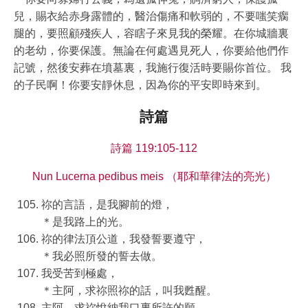
兒，賜衣給赤身露體的，醫治傷痛和軟弱的，不要嗤笑瘸
腿的，要照顧殘疾人，容瞎子來見我的榮耀。在你城牆裏
的老幼，你要保護。無論在何處遇見死人，你要給他們作
記號，然後安葬在墳墓裏，我施行復活時要賜你首位。 我
的子民啊！你要安靜休息，因為你的平安即時來到。
詩篇
詩篇 119:105-112
Nun Lucerna pedibus meis （耶和華律法的亮光）
祢的言語，是我腳前的燈，
＊是我路上的光。
祢的律法頂公道，我發誓要遵守，
＊我必照所發的誓去做。
我受苦到極處，
＊主阿，求祢照祢的話，叫我甦醒。
主阿，求祢悅納我口裏所許的願，