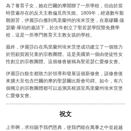
為了養育子女，她在巴爾的摩開辦了一所學校，但由於當
時普遍存在的反天主教偏見而失敗。1809年，經過數年艱
難困苦，伊麗莎白搬到馬里蘭州的埃米茨堡，在塞繆爾·薩
瑟蘭·庫珀的邀請下，於次年創立了聖若瑟學院暨免費學
校，這是一所專門教育天主教女孩的學校。
最終，伊麗莎白在馬里蘭州埃米茨堡成功建立了一個致力
於照顧貧困兒童的宗教團體。這是美國第一個由使徒性女
性創立的宗教團體。這個修會被稱為聖若瑟仁愛修女會。
伊麗莎白餘生都致力於領導和發展這個新修會，該修會後
來擴大至包含巴爾的摩的聖瑟爾比斯會司鐸。如今，有六
個獨立的宗教團體都可以追溯其根源至馬里蘭州埃米茨堡
仁愛修女會。
祝文
上帝啊，求祢賜予我們恩典，使我們能在萬事之中並超越