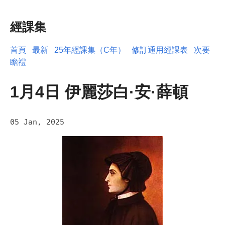
經課集
首頁
最新
25年經課集（C年）
修訂通用經課表
次要
瞻禮
1月4日 伊麗莎白·安·薛頓
05 Jan, 2025